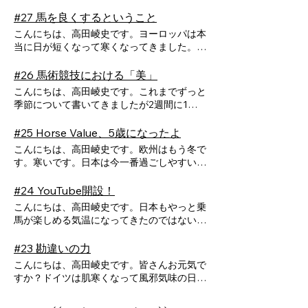
けてみると、「速くなりすぎたらどうしよ
トの時期が始まりました。ヨーロッパは、日
下乗りして調整することで、どう変化するの
くいくほど関係は深まりますが、どこかが崩
その中に得意・苦手があることもあるし、こ
や質問に答えるだけでなく実技も交えます。
握の面で、馬を感じることに主眼を置いたた
う」「ちゃんとコントロールできるかな」と
本が暑い夏に来るか、クリスマスシーズンに
#27 馬を良くするということ
か体感として感じてもらうことができます。
れれば、また前の段階に戻る。馬との関係は
れらの行動が綺麗に流れていないと結果に繋
乗馬実技は事前に申し込みいただいた方の
め、皆様自身の癖によって引き起こされてい
いうあなたの不安が潜んでいることがよくあ
来ることをお勧めします。寒い冬が最高のス
レッスンに関してはもう満席になってしまい
直線ではなく、螺旋のように育っていくので
こんにちは、高田崚史です。ヨーロッパは本
がらず、自分のやっている行動ってダメなん
レッスンも含みます。レッスンを受ける方
ることや、馬の性格などについてお話ししな
ります。 面白いことに、馬はその無意識
パイスになります。ただし、イブとクリスマ
ましたが… オブザーブ（ウマット会員さ
す。 最初に必要なのは、「この人は安心
当に日が短くなって寒くなってきました。
じゃないか…と全否定に入ってしまうことが
は、普段乗っている馬を高田が下乗りして調
がらできなかったな、と振り返って思いま
のブレーキを正確に感じ取ります。身体は前
スはお店が何もやってないので注意が必要で
ん無料、会員さんではない方1人5,000円）
できる存在か」という感覚です。馬は人の言
さて、僕は12月に一時帰国予定です。別
あるからです。こうなると「できない自分」
整することで、どう変化するのか体感として
す。とはいえ、まずは馬の動きを感じる。特
進の合図を出しているのに、意識は止めよう
す(笑) さて、最近ホースミラーリングセッ
も大歓迎です。オブザーブの方も説明や下乗
葉や肩書きではなく、その瞬間の状態を感じ
途ウマットチャットでご連絡しましたが、オ
という自己像を作ってしまい、馬との関係性
#26 馬術競技における「美」
感じてもらうことができます。レッスンに関
に馬の流れを感じる。の部分が根幹になって
としている。この不一致が、馬にとっては最
ションを千葉県の我孫子市や、茨城県の水戸
りの様子を解説付きで見ることができ勉強に
取っています。こちらが内心で焦っていた
フラインイベントを12月27日に実施予定で
も上手くいかなくなるのです。ということ
してはもう満席になってしまいましたが…
きますのでそこがお伝えできて良かったで
こんにちは、高田崚史です。これまでずっと
も分かりづらいサインなのです。結果とし
市でやらせてもらっています。これってすご
なると思います！本日開催ですが、思いきっ
り、うまくやろうと力んでいたり、自分をご
す。そこでは、皆さんが普段レッスンで乗ら
で、この人間の意識と行動を、繋がりをもっ
オブザーブ（ウマット会員さん無料、会員
す。 馬個別についてだったり、皆様自身
季節について書いてきましたが2週間に1回
て、馬は「本当はどっちなの？」と問いかけ
くありがたいことで、特に茨城県水戸市はラ
て当日飛び込み参加も大歓迎です。 前回
まかしていたりすると、馬はそれを不一致と
れる馬であるゴンタやグラを皆さんが乗る前
て捉えなければいけないのです。 ここで
さんではない方1人5,000円）も大歓迎で
の個別の癖については、また別の機会でイベ
だとほとんど書くことがないです。今、フィ
るように、動きを小さくしたり、様子を見た
イディングクラブウインズさんという、歴史
と今回の2回で、前もってクリニックのテー
して感じ、距離を取ります。逆に、自分の不
に「下乗り」をさせていただき、その後で乗
出てくるのが、成長サイクルです。成長サイ
す。オブザーブの方も説明や下乗りの様子を
ントをさせてもらえると嬉しいです。 さ
ンランドにいますがとても寒いです。日本も
りします。 逆に、自分の中で「進む」と
#25 Horse Value、5歳になったよ
ある乗馬クラブさんからお声掛けいただい
マについてお話ししておこうと思います。
安や緊張を自覚し、呼吸が整い、内側と外側
っていただこう！という内容です。 皆さ
クルは4つの要素で構成されます。 火：意
解説付きで見ることができ勉強になると思い
て、ここから2026年の話。2026年は60年
なんだか寒そうですね。 さて、最近当社
決まった瞬間、馬の反応が突然変わることが
て、セッションを提供できています。 そ
先々週は「馬への適切な伝え方」をお伝えし
こんにちは、高田崚史です。欧州はもう冬で
が一致したとき、馬は耳を向け、こちらに意
んが、乗馬クラブさんで「下乗り」というも
志、アイディア、想い 水：感情、繋が
ます！ 今日は、前もってクリニックのテ
に1度の丙午年（ひのえうまどし）です。こ
代表の神が馬術競技に復活しています。あり
あります。強く脚を使ったわけでもないの
んな中で感じることがあります。 馬って
たので、今回は「馬の状態把握」についてお
す。寒いです。日本は今一番過ごしやすい時
識を向け始めます。ここが関係の出発点であ
のをやってもらっているかは分かりません
り、交流 風：思考、拡大、伝達 土：行
ーマについてお話ししておこうと思います。
れが、どんな年かというと「火」のエネルギ
がたいことに神に教えてほしい、と信頼して
に、すっと前に出る。あの感覚を味わったこ
可愛いね。 もちろん、我孫子のエクフォ
話ししていきたいと思います。 前回、馬
期ですかね。ホースミラーリングセッション
り、どんな高度な技術よりも先に整える必要
が、やっぱり馬の調整というのは非常に重要
動、身体、結果 これを火➡水➡風➡土➡次の
再来週の27日の午前と合わせて2回分に分け
ーが強い年であると言われています。火のよ
くれる若者や親御さんがいらっしゃるからこ
とがある方もいるのではないでしょうか。技
ラスさんも水戸のウインズさんもホースミラ
に「良い状態」をイメージさせることが大
を実施させてもらってもそれを感じます。
のある土台です。 安心が生まれると、次
#24 YouTube開設！
です。皆さんは、馬に上手に乗れるようにな
火、と回していくのが成長サイクルです。こ
てお伝えしますね。 一つ目のテーマは、
うに情熱的で、意欲的で、アイディアに溢れ
そです。今日はそんな馬術競技について話し
術が急に上がったわけではありません。た
ーリングセッションに適した馬を出してくれ
切、と話しましたね。そんな中で当然うまく
さて、皆様にはまず御礼を言いたいです。
に問われるのは「同じ景色を見ているかどう
りたい、と思ってらっしゃると思うし、その
れは、実は馬との関係性に限ったものではあ
馬への適切な伝え方についてです。 ここ
こんにちは、高田崚史です。日本もやっと乗
た年ということです。 Horse Valueとして
ていきます。 馬術競技は、当たり前です
だ、内側と外側が一致したのです。 ここ
ているんだと思います。それでも…今まで
いかないこともあるでしょう。つまり、馬が
今年10月にHorse Valueは5歳になりまし
か」です。馬は細かな指示で動く存在ではあ
根幹には「皆さんが乗った時に馬が良い状
りません。火、水、風、土という自然エネル
でのポイントは「良いことを伝える」です。
馬が楽しめる気温になってきたのではないで
は、いくつかのことを新たにやっていきたい
が馬と一緒にやるスポーツです。ただ、僕は
で大切なのは、「不安を持ってはいけない」
で、ホースミラーリングセッションが機能し
悪い状態である時があるということです。こ
た。2020年の10月に形になったHorse
りません。大切なのは、これからどこへ行く
態」であるといいな、という願いを持ってら
ギーを人間はあらゆる成長局面で回している
どういうことか。これ実は人間への指示の仕
しょうか？ドイツはすでに寒さが増してい
と思っています。 ➀馬術競技に力を入れま
スポーツという側面だけではなく芸術的な要
ということではありません。不安を感じるの
なかった馬が全然いなくて。 改めて、馬
こで、状態把握を正確にできる必要がありま
Valueは5年間を皆様と共に過ごすことがで
のか、どんな動きを描いているのかというイ
っしゃるんじゃないかなと思っています。
のです。ただし、先ほどお話したようにこの
方や教え方でも同じだと言われています。逆
て、もう上着が欠かせない季節になりまし
す →火のエネルギーを持って競技に出る
#23 勘違いの力
素があると思っています。馬場馬術では当た
は自然なことです。問題になるのは、それに
が誰しも鏡となる性質を持っているし、人の
す。そうでなければ、その間違いを正してい
きました。会社の数え方としては6期目に入
メージを共有できているかです。人が頭の中
そんな前提を持っていても、馬が良い状
エネルギーのどこかで詰まってしまう癖があ
にダメなパターンは、やってはいけないこと
た。朝夕は吐く息が白くなり、馬たちの毛も
人がベストの結果を出せる年にします →
り前ですが、美しさが重要です。本来的に言
気づかないまま馬に向かうことです。自分は
ことを好きになることができるし、人と繋が
こんにちは、高田崚史です。皆さんお元気で
くポイントを逃してしまうからです。 前
ったことになります。まずは、これまで応援
で描いているものと、身体から伝わっている
態、という体感を持っていないとそれを達成
る…これが人間です。 前回までお話した
を「ダメ、ダメ」と伝え続けること。これで
少しずつ冬支度を始めているように見えま
その時間や結果を通じて皆様に知識や体験を
うと、馬場馬術はよく分からずに見ても感動
いま緊張しているな、少し怖いと思っている
りを持つことができるよな、と感じていま
すか？ドイツは肌寒くなって風邪気味の日々
回も話したように、悪いところをダメ！と伝
していただきありがとうございます。そして
ものが一致したとき、馬はパートナーとして
するのが難しいです。もちろん良い馬にして
螺旋で、関係性においては、感情を共鳴さ
は、馬は何をすればよいのかイメージが湧き
す。季節の移ろいは、やはり馬と過ごすとい
共有します ➁アプリを作ります →世界中
したり、驚かされたりするはずです。 障
な、と理解できた瞬間、人は呼吸を整えるこ
す。これって僕らの業界としては素晴らしい
です。日本はまだ残暑厳しいのでしょう
えるのはできるだけ明確に、ポイントを絞っ
これからもよろしくお願いいたします。 5
動き始めます。ここでは「やり方」よりも、
いく過程で何をするのか、といったことは重
せ、同期し（方向性を合わせ）、突破する
ません。 僕が乗っている時最も大事にし
っそう鮮明に感じられるものですね。 さ
どこを探してもない、馬をライブで見ること
害馬術でも、この美しさは重要だと思ってい
とができます。そして、その整った状態こそ
ことで、例えば乗馬をしていくにはもう身体
か…。 アンジェロが亡くなって2週間経ち
た方が良いです。そのポイントがズレている
期目の昨年度は、ウマットをはじめさせても
「何を一緒にやりたいのか」という意志の明