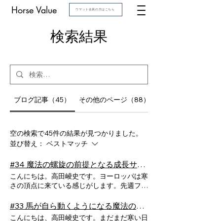
Horse Value
ウマット会員の方はこちら
検索結果
ブログ記事（45）
その他のページ（88）
空の検索で45件の結果が見つかりました。
並び替え：
ベストマッチ
#34 魔法の螺旋の前提となる成長サイクルとは（１）
こんにちは。高田崚史です。ヨーロッパは寒
さの頂点に来ている感じがします。先週フィ
ンランドに行っていたのですがマイナス20
度の世界で体調を崩しました。皆様も体調に
#33 馬が自ら動くようになる魔法の螺旋（2）
お気をつけてお過ごしくださいね。 さ
こんにちは、高田崚史です。まだまだ寒い日