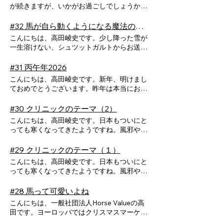
て、今日は前回までの2回でお話しした「馬
が続きますが、いかがお過ごしでしょうか？
との関係性が上手くいくようになる魔法の螺
前回は「馬が自ら動くようになる魔法の螺
旋」をさらに深ぼってお話していきます。深
旋」についてお話ししました。今回はその前
#32 馬が自ら動くようになる魔法の螺旋（１）
ぼってと言いつつ、どちらかというと前提と
提となる、自己理解と非言語コミュニケーシ
こんにちは、高田崚史です。少し降った雪が
なるような大きな理論になります。少し概念
ョンの重要性についてお伝えしたいと思いま
一生溶けない、シュツットガルトからお送り
的な話になりますが付いてきてください！
す。 馬と向き合うとき、多くの人が「ど
しています。 今日は、昨年末から別の形
魔法の螺旋においては、感情の交換という
う伝えれば動いてくれるのか」「正しい扶助
で取り組んでいたものが、丙午年2026に理
#31 丙午年2026
部分においてどのようなことを意識し行動し
は何か」といった技術に意識を向けます。し
論として降りてきた「馬が自ら動くようにな
なければいかないか、ということを書いてき
こんにちは、高田崚史です。新年、明けまし
かし実際には、その前に問われているものが
る魔法の螺旋」についてお話ししようと思い
ました。しっかりと馬の感情を受け止め、こ
ておめでとうございます。昨年は本当にお世
あります。それが、自分自身の状態をどれだ
ます。1月末ごろにYouTubeにて解説を出す
ちらが自己開示して、その上で方向付け、ど
話になりました。引き続きどうぞよろしくお
け理解できているか、ということです。
予定なのですが、ここで情報を先出ししま
んな結果になってもその責任を引き受け
願いいたします。 さて、今年の話に入っ
#30 クリニックのテーマ（2）
馬は言葉を持ちません。だからこそ、人が発
す。 まずは理論の概要を。これは、馬が
る…。こんなポイントを意識しながら共鳴層
ていく前に、2025年末ついに皆様にお会い
している非言語の情報を驚くほど正確に受け
こんにちは、高田崚史です。日本もついにと
自ら動くようになるにはどうすれば良いか？
➡同期層➡突破層と3層を駆け上がっていく
できたことがとっても嬉しかったです。これ
取っています。姿勢、呼吸、筋肉の緊張、視
っても寒くなってきたようですね。風邪やイ
についてのお話です。そして、それは3ステ
んでした。 ただ、これって聞いたら当た
は、神・りょうへいくん（あと聖馬）のお陰
線、迷い、そういったものすべてが、そのま
ンフルにはお気を付けください。 さ
ップの螺旋で起こる、ということです。
り前というか、いやそれやってるつもりなん
であるのでそこも感謝しつつ、まず皆様がこ
まメッセージとして伝わります。つまり、私
て、前回もお伝えしましたが、ブログ公開当
#29 クリニックのテーマ（１）
皆さんにいつもお伝えしているように、馬と
だけどなあ、とか思った方もいるんじゃない
んな風に僕たちを応援しつつ参加してくださ
たちは「伝えているつもりのこと」ではな
日の12月27日（土）13時から16時で、「馬
の関係がうまくいかないとき、多くの場合、
かな、と思います。これがなぜそうなってい
こんにちは、高田崚史です。日本もついにと
る、アットホームな雰囲気が本当にありがた
く、「実際に在る状態」を馬に読まれている
への適切な伝え方」「馬の状態把握」の2点
問題は技術ややり方ではありません。人と馬
るかというと、それぞれの行動とか意識が細
っても寒くなってきたようですね。風邪やイ
かったです。 寒かったですが、たくさん
のです。 例えば、前に進んでほしい場面
を最大のテーマとしながら、クリニックを行
の関係は、「安心できるか」「同じ方向を見
切れにやっているからなんだと思います。言
ンフルにはお気を付けください。 さ
のことがお伝えできていればよいな、と思い
を想像してみてください。脚で合図を送り、
います。説明や質問に答えるだけでなく実技
ているか」「自分の意思で動きたいと思えて
い換えて言うと、皆さんの意識と行動が分断
て、以前もお伝えしましたが、12月27日
#28 馬って可愛いよね
ます。クリニックはある程度準備したものを
手綱も整え、「進んでいいよ」と伝えてい
も交えます。 乗馬実技は事前に申し込み
いるか」という、三つの段階を通じて深まっ
されている、と思うのです。 感情の受け
（土）13時から16時で、「馬への適切な伝
話しつつ、その馬や場に合わせてでしたの
る。それでも馬が一歩をためらうことがあり
こんにちは、一般社団法人Horse Valueの高
いただいた方のレッスンも含みます。レッス
ていきます。これを私は「相互作用の螺旋」
止め、自己開示、方向付け…これをバラバラ
え方」「馬の状態把握」の2点を最大のテー
で、前回・前々回でお話しした内容を一部網
ます。そんなとき、少し自分の内側に目を向
田です。ヨーロッパではクリスマスマーケッ
ンを受ける方は、普段乗っている馬を高田が
と呼んでいます。一段ずつ積み上がり、うま
にやっても中々上手くいきません。そもそも
マとしながら、クリニックを行います。説明
羅できませんでしたね。 特に馬の状態把